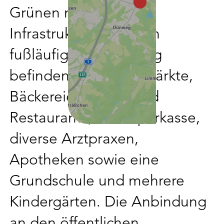
Grünen mit zentraler
Infrastruktur vereint. In
fußläufiger Umgebung
befinden sich Supermärkte,
Bäckereien, Cafés und
Restaurants, eine Sparkasse,
diverse Arztpraxen,
Apotheken sowie eine
Grundschule und mehrere
Kindergärten. Die Anbindung
an den öffentlichen