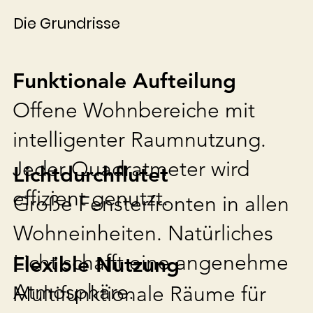
Die Grundrisse
Funktionale Aufteilung
Offene Wohnbereiche mit
intelligenter Raumnutzung.
Jeder Quadratmeter wird
Lichtdurchflutet
effizient genutzt.
Große Fensterfronten in allen
Wohneinheiten. Natürliches
Licht schafft eine angenehme
Flexible Nutzung
Atmosphäre.
Multifunktionale Räume für