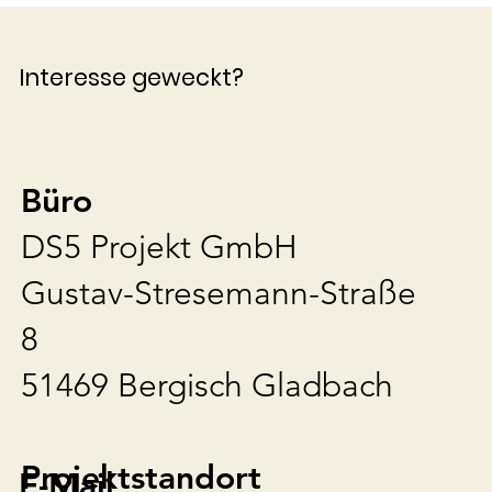
Interesse geweckt?
Büro
DS5 Projekt GmbH
Gustav-Stresemann-Straße
8
51469 Bergisch Gladbach
Projektstandort
E-Mail